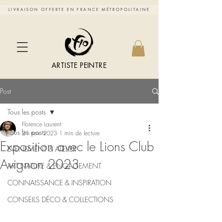
LIVRAISON OFFERTE EN FRANCE MÉTROPOLITAINE
ARTISTE PEINTRE
Post
Tous les posts
Florence Laurent
Tous les posts
21 nov. 2023
1 min de lecture
Exposition avec le Lions Club
EVENEMENT & ATELIER
Avignon 2023
ART NATURE & ENGAGEMENT
CONNAISSANCE & INSPIRATION
CONSEILS DÉCO & COLLECTIONS