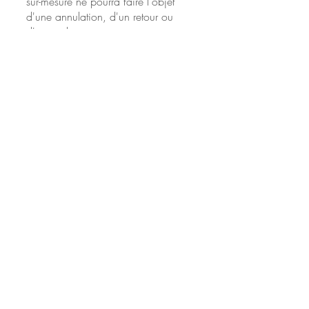
sur-mesure ne pourra faire l'objet
d'une annulation, d'un retour ou
d'un remboursement.
ARTICLE 6 - GARANTIES
LÉGALES
Le Vendeur est tenu des défauts de
conformité de l'œuvre au contrat
(articles L. 217-4 et suivants du
Code de la consommation) et des
vices cachés (articles 1641 et
suivants du Code civil).
ARTICLE 7 - PROPRIÉTÉ
INTELLECTUELLE
L'achat d'une œuvre d'art ne
transfère pas au Client les droits de
propriété intellectuelle. Florence
LAURENT demeure la seule