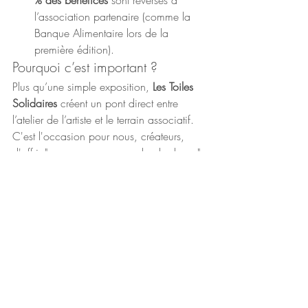
% des bénéfices
 sont reversés à 
l’association partenaire (comme la 
Banque Alimentaire lors de la 
première édition).
Pourquoi c’est important ?
Plus qu’une simple exposition, 
Les Toiles 
Solidaires
 créent un pont direct entre 
l’atelier de l’artiste et le terrain associatif. 
C'est l'occasion pour nous, créateurs, 
d'offrir "ce que nous avons de plus beau" 
pour soutenir ceux qui en ont le plus 
besoin.
Depuis sa création, le projet a déjà 
rassemblé des centaines d'artistes venus 
de tous horizons (France, Suisse, 
Belgique, Québec), transformant chaque 
coup de pinceau en une aide concrète.
EVENEMENT & ATELIER
ART NATURE & ENGAGEMENT