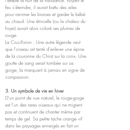
l'étable la nuit de la naissance. Voyant le 
feu s'éteindre, il aurait battu des ailes 
pour ranimer les braises et garder le bébé 
au chaud. Une étincelle (ou la chaleur du 
foyer) aurait alors coloré ses plumes de 
rouge.
​La Crucifixion : Une autre légende veut 
que l'oiseau ait tenté d'enlever une épine 
de la couronne du Christ sur la croix. Une 
goutte de sang serait tombée sur sa 
gorge, la marquant à jamais en signe de 
compassion.
3. Un symbole de vie en hiver
​D'un point de vue naturel, le rouge-gorge 
est l'un des rares oiseaux qui ne migrent 
pas et continuent de chanter même par 
temps de gel. Sa petite tache orange vif 
dans les paysages enneigés en fait un 