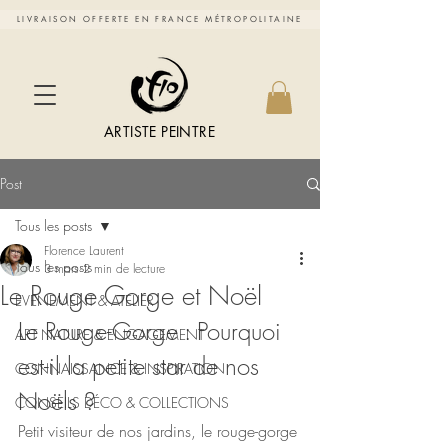
LIVRAISON OFFERTE EN FRANCE MÉTROPOLITAINE
ARTISTE PEINTRE
Post
Tous les posts
Florence Laurent
Tous les posts
3 mars
2 min de lecture
Le Rouge Gorge et Noël
EVENEMENT & ATELIER
Le Rouge-Gorge : Pourquoi 
ART NATURE & ENGAGEMENT
est-il la petite star de nos 
CONNAISSANCE & INSPIRATION
Noëls ?
CONSEILS DÉCO & COLLECTIONS
Petit visiteur de nos jardins, le rouge-gorge 